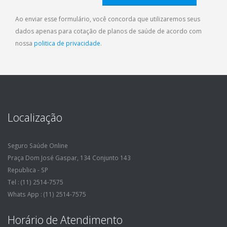
Ao enviar esse formulário, você concorda que utilizaremos seus
dados apenas para cotação de planos de saúde de acordo com
nossa
politica de privacidade
.
Localização
Seguro Saúde Online
Praça Dom José Gaspar, 134 Conjunto 143
Republica - SP
Tel : (11) 2514-7575
Whats App : (11) 2514-7575
Horário de Atendimento