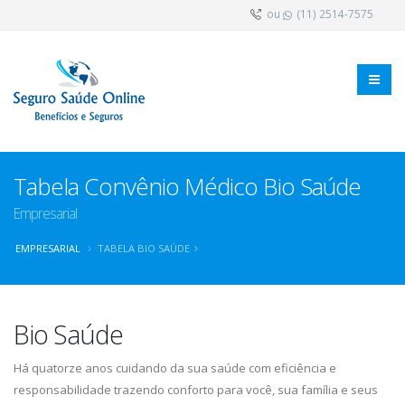
ou
(11) 2514-7575
Tabela Convênio Médico Bio Saúde
Empresarial
EMPRESARIAL
TABELA BIO SAÚDE
Bio Saúde
Há quatorze anos cuidando da sua saúde com eficiência e
responsabilidade trazendo conforto para você, sua família e seus