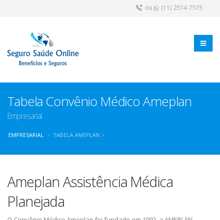
ou
(11) 2514-7575
Tabela Convênio Médico Ameplan
Empresarial
EMPRESARIAL
TABELA AMEPLAN
Ameplan Assistência Médica
Planejada
O Convênio Médico Ameplan foi fundado em 1992, a AMEPLAN