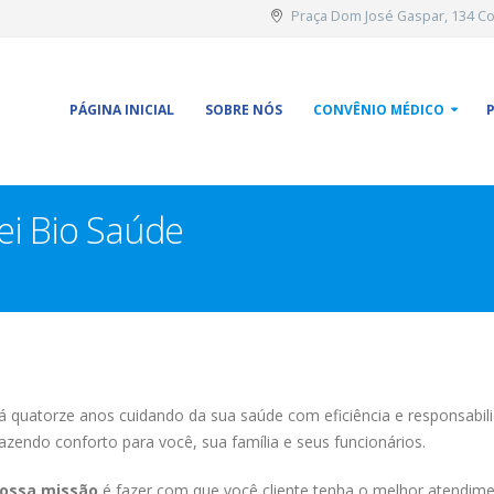
Praça Dom José Gaspar, 134 Con
PÁGINA INICIAL
SOBRE NÓS
CONVÊNIO MÉDICO
ei Bio Saúde
á quatorze anos cuidando da sua saúde com eficiência e responsabil
razendo conforto para você, sua família e seus funcionários.
ossa missão
é fazer com que você cliente tenha o melhor atendim