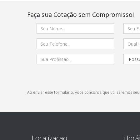
Faça sua Cotação sem Compromisso!
Ao enviar esse formulário, você concorda que utilizaremos s
Localização
Horá