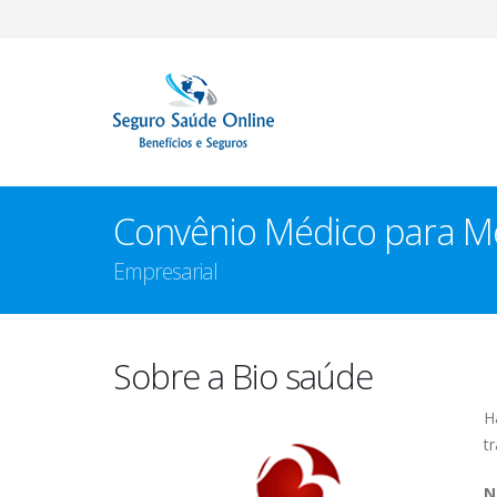
Convênio Médico para M
Empresarial
Sobre a Bio saúde
H
t
N