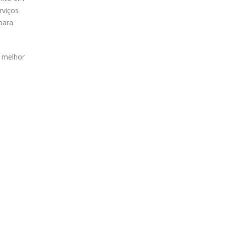
rviços
para
o melhor