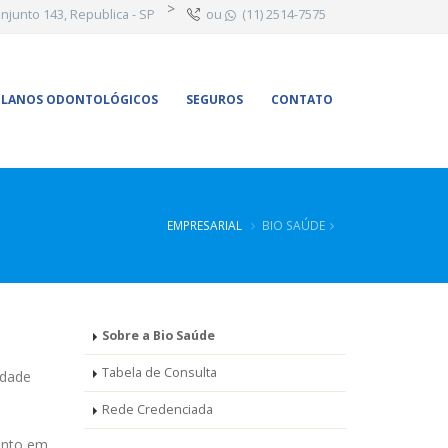
>
junto 143, Republica - SP
ou
(11) 2514-7575
PLANOS ODONTOLÓGICOS
SEGUROS
CONTATO
EMPRESARIAL
BIO SAÚDE
Sobre a Bio Saúde
Tabela de Consulta
idade
Rede Credenciada
ento em